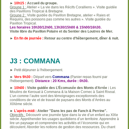
►
10h15 :
Accueil du groupe.
Groupe 1 :
Atelier « La vie dans les Récifs Coralliens ». Visite guidée
des Pavillons Tropical & Bretagne.
Groupe 2 :
Visite guidée du Pavillon Bretagne, atelier « Raies et
Requins, des poissons pas comme les autres ». Visite guidée du
Pavillon Tropical.
Les horaires 10h30/12h00, 13h30/15h00 & 15h00/16h30.
Visite libre du Pavillon Polaire et du Sentier des Loutres de Mer.
►
En fin de journée :
Retour au centre d’hébergement, dîner & nuit.
J3 : COMMANA
► Petit déjeuner à l'hébergement.
►
Vers 9h30 :
Départ vers
Commana
(Panier repas fourni par
l'hébergement).
Distance : 20 Kms, durée : 0h30.
►
10h00 :
Visite guidée des L’Écomusée des Monts d’Arrée :
Les
Moulins de Kerouat à Commana & la Maison Cornec à Saint Rivoal.
L’un comme l’autre sont des témoignages exceptionnels des
conditions de vie et de travail de paysans des Monts d’Arrées au
XIXème siècle.
►
L'après-midi :
Atelier "Dans les pas de Fanch & Perrine".
Objectifs :
Découvrir une journée type dans la vie d’un enfant au XIXe
siècle. Appréhender les usages quotidiens d’un territoire. Apprendre à
lire un paysage et comprendre les activités et l’économie qui en
découlent. Aborder les notions de gestion des ressources. Du chant