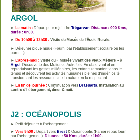
ARGOL
►
Le matin :
Départ pour rejoindre
Trégarvan
.
Distance : 000 Kms,
durée : 0h00.
►
De 10h00 à 12h30 :
Visite du Musée de l'École Rurale.
► Déjeuner pique nique (Fourni par l'établissement scolaire ou les
parents).
►
L’après-midi :
Visite du « Musée vivant des vieux Métiers »
à
Argol
. Découverte des Métiers d’Autrefois. En observant et en
reproduisant les gestes millénaires, les enfants remontent dans le
temps et découvrent les activités humaines pleines d’ingéniosité
transformant les ressources de la nature en la respectant.
►
En fin de journée :
Continuation vers
Brasparts
.
Installation au
centre d’hébergement, dîner & nuit.
J2 : OCÉANOPOLIS
► Petit déjeuner à l'hébergement.
►
Vers 9h00 :
Départ vers
Brest
& Océanopolis (Panier repas fourni
par l'hébergement).
Distance : 50 Kms, durée : 1h00.