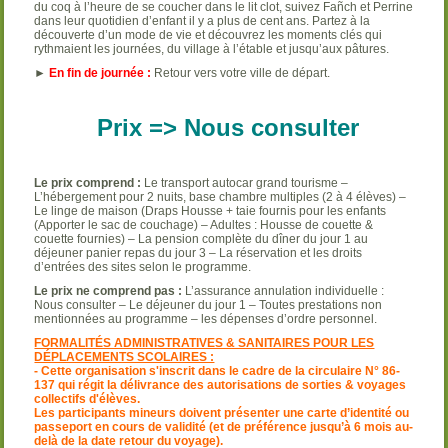
du coq à l’heure de se coucher dans le lit clot, suivez Fañch et Perrine
dans leur quotidien d’enfant il y a plus de cent ans. Partez à la
découverte d’un mode de vie et découvrez les moments clés qui
rythmaient les journées, du village à l’étable et jusqu’aux pâtures.
►
En fin de journée :
Retour vers votre ville de départ.
Prix => Nous consulter
Le prix comprend :
Le transport autocar grand tourisme –
L’hébergement pour 2 nuits, base chambre multiples (2 à 4 élèves) –
Le linge de maison (Draps Housse + taie fournis pour les enfants
(Apporter le sac de couchage) – Adultes : Housse de couette &
couette fournies) – La pension complète du dîner du jour 1 au
déjeuner panier repas du jour 3 – La réservation et les droits
d’entrées des sites selon le programme.
Le prix ne comprend pas :
L’assurance annulation individuelle :
Nous consulter – Le déjeuner du jour 1 – Toutes prestations non
mentionnées au programme – les dépenses d’ordre personnel.
FORMALITÉS ADMINISTRATIVES & SANITAIRES POUR LES
DÉPLACEMENTS SCOLAIRES :
- Cette organisation s'inscrit dans le cadre de la circulaire N° 86-
137 qui régit la délivrance des autorisations de sorties & voyages
collectifs d'élèves.
Les participants mineurs doivent présenter une carte d’identité ou
passeport en cours de validité (et de préférence jusqu’à 6 mois au-
delà de la date retour du voyage).