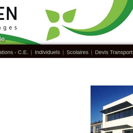
tions - C.E.
Individuels
Scolaires
Devis Transport