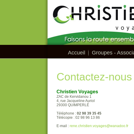
Accueil
Groupes - Associa
Contactez-nous
Christien Voyages
ZAC de Kervidanou 1
4, rue Jacqueline Auriol
29300 QUIMPERLÉ
Téléphone :
02 98 39 35 45
Télécopie : 02 98 96 13 86
E-mail :
rene.christien.voyages@wanadoo.fr