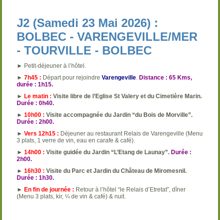
J2 (Samedi 23 Mai 2026) :
BOLBEC - VARENGEVILLE/MER
- TOURVILLE - BOLBEC
► Petit-déjeuner à l’hôtel.
►
7h45 :
Départ pour rejoindre
Varengeville
.
Distance : 65 Kms,
durée : 1h15.
►
Le matin :
Visite libre de l’Eglise St Valery et du Cimetière Marin.
Durée : 0h40.
►
10h00 :
Visite accompagnée du Jardin “du Bois de Morville”.
Durée : 2h00.
►
Vers 12h15 :
Déjeuner au restaurant Relais de Varengeville (Menu
3 plats, 1 verre de vin, eau en carafe & café).
►
14h00 :
Visite guidée du Jardin “L’Etang de Launay”.
Durée :
2h00.
►
16h30 :
Visite du Parc et Jardin du Château de Miromesnil.
Durée : 1h30.
►
En fin de journée :
Retour à l’hôtel “le Relais d’Etretat”, dîner
(Menu 3 plats, kir, ¼ de vin & café) & nuit.