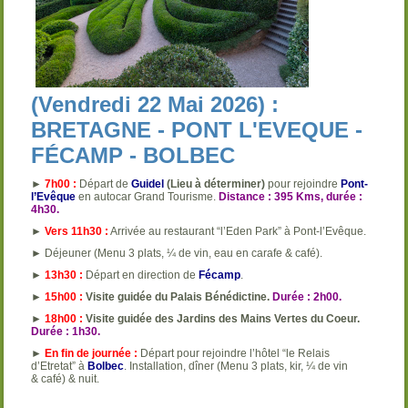
(Vendredi 22 Mai 2026) :
BRETAGNE - PONT L'EVEQUE -
FÉCAMP - BOLBEC
►
7h00 :
Départ de
Guidel
(Lieu à déterminer)
pour rejoindre
Pont-
l’Evêque
en autocar Grand Tourisme.
Distance : 395 Kms, durée :
4h30.
►
Vers 11h30 :
Arrivée au restaurant “l’Eden Park” à Pont-l’Evêque.
► Déjeuner (Menu 3 plats, ¼ de vin, eau en carafe & café).
►
13h30 :
Départ en direction de
Fécamp
.
►
15h00 :
Visite guidée du Palais Bénédictine.
Durée : 2h00.
►
18h00 :
Visite guidée des Jardins des Mains Vertes du Coeur.
Durée : 1h30.
►
En fin de journée :
Départ pour rejoindre l’hôtel “le Relais
d’Etretat” à
Bolbec
. Installation, dîner (Menu 3 plats, kir, ¼ de vin
& café) & nuit.