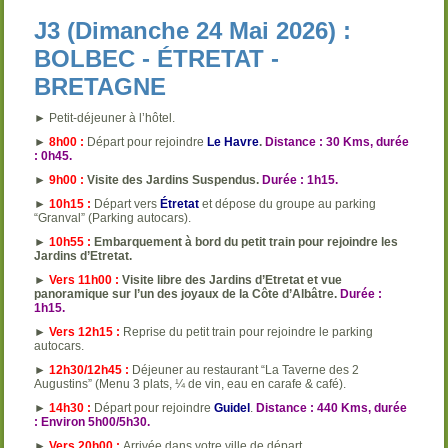
J3 (Dimanche 24 Mai 2026) :
BOLBEC - ÉTRETAT -
BRETAGNE
► Petit-déjeuner à l’hôtel.
►
8h00 :
Départ pour rejoindre
Le Havre
.
Distance : 30 Kms, durée
: 0h45.
►
9h00 :
Visite des Jardins Suspendus.
Durée : 1h15.
►
10h15 :
Départ vers
Étretat
et dépose du groupe au parking
“Granval” (Parking autocars).
►
10h55 :
Embarquement à bord du petit train pour rejoindre les
Jardins d’Etretat.
►
Vers 11h00 :
Visite libre des Jardins d’Etretat et vue
panoramique sur l’un des joyaux de la Côte d’Albâtre.
Durée :
1h15.
►
Vers 12h15 :
Reprise du petit train pour rejoindre le parking
autocars.
►
12h30/12h45 :
Déjeuner au restaurant “La Taverne des 2
Augustins” (Menu 3 plats, ¼ de vin, eau en carafe & café).
►
14h30 :
Départ pour rejoindre
Guidel
.
Distance : 440 Kms, durée
: Environ 5h00/5h30.
►
Vers 20h00 :
Arrivée dans votre ville de départ.