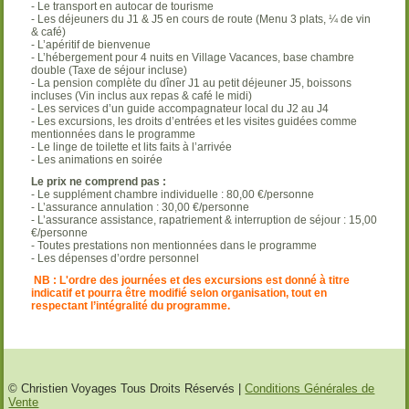
- Le transport en autocar de tourisme
- Les déjeuners du J1 & J5 en cours de route (Menu 3 plats, ¼ de vin
& café)
- L’apéritif de bienvenue
- L’hébergement pour 4 nuits en Village Vacances, base chambre
double (Taxe de séjour incluse)
- La pension complète du dîner J1 au petit déjeuner J5, boissons
incluses (Vin inclus aux repas & café le midi)
- Les services d’un guide accompagnateur local du J2 au J4
- Les excursions, les droits d’entrées et les visites guidées comme
mentionnées dans le programme
- Le linge de toilette et lits faits à l’arrivée
- Les animations en soirée
Le prix ne comprend pas :
- Le supplément chambre individuelle : 80,00 €/personne
- L’assurance annulation : 30,00 €/personne
- L’assurance assistance, rapatriement & interruption de séjour : 15,00
€/personne
- Toutes prestations non mentionnées dans le programme
- Les dépenses d’ordre personnel
NB : L'ordre des journées et des excursions est donné à titre
indicatif et pourra être modifié selon organisation, tout en
respectant l’intégralité du programme.
© Christien Voyages Tous Droits Réservés |
Conditions Générales de
Vente