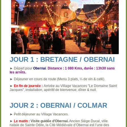
JOUR 1 : BRETAGNE / OBERNAI
► Départ pour
Obernai
.
Distance : 1 080 Kms, durée : 13h30 sans
les arrêts.
► Déjeuner en cours de route (Menu 3 plats, ¼ de vin & café).
►
En fin de journée :
Arrivée au Village Vacances "Le Domaine Saint
Jacques", installation, apéritif de bienvenue, dîner & nuit.
JOUR 2 : OBERNAI / COLMAR
► Petit déjeuner au Village Vacances.
►
Le matin :
Visite guidée d’Obernai.
Ancien Siège Ducal, ville
natale de Sainte Odile, la Cité Médiévale d’Obernai est l’une des