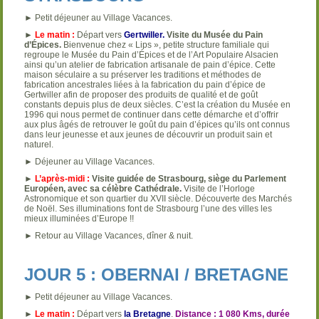
► Petit déjeuner au Village Vacances.
►
Le matin :
Départ vers
Gertwiller.
Visite du Musée du Pain
d’Épices.
Bienvenue chez « Lips », petite structure familiale qui
regroupe le Musée du Pain d’Épices et de l’Art Populaire Alsacien
ainsi qu’un atelier de fabrication artisanale de pain d’épice. Cette
maison séculaire a su préserver les traditions et méthodes de
fabrication ancestrales liées à la fabrication du pain d’épice de
Gertwiller afin de proposer des produits de qualité et de goût
constants depuis plus de deux siècles. C’est la création du Musée en
1996 qui nous permet de continuer dans cette démarche et d’offrir
aux plus âgés de retrouver le goût du pain d’épices qu’ils ont connus
dans leur jeunesse et aux jeunes de découvrir un produit sain et
naturel.
► Déjeuner au Village Vacances.
►
L’après-midi :
Visite guidée de Strasbourg, siège du Parlement
Européen, avec sa célèbre Cathédrale.
Visite de l’Horloge
Astronomique et son quartier du XVII siècle. Découverte des Marchés
de Noël. Ses illuminations font de Strasbourg l’une des villes les
mieux illuminées d’Europe !!
► Retour au Village Vacances, dîner & nuit.
JOUR 5 : OBERNAI / BRETAGNE
► Petit déjeuner au Village Vacances.
►
Le matin :
Départ vers
la Bretagne
.
Distance : 1 080 Kms, durée