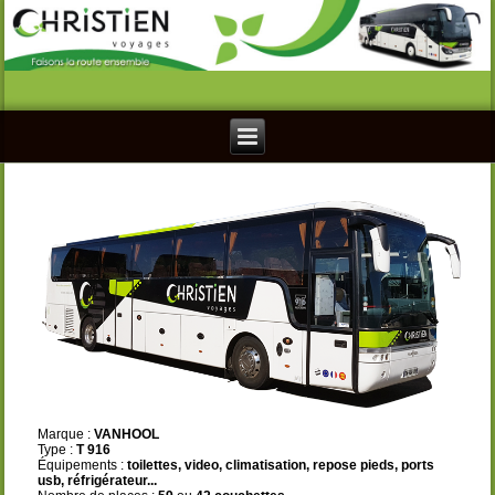
Marque :
VANHOOL
Type :
T 916
Équipements :
toilettes, video, climatisation, repose pieds, ports
usb
, réfrigérateur
...