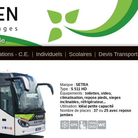
tions - C.E.
Individuels
Scolaires
Devis Transport
Marque :
SETRA
Type :
S 511 HD
Équipements :
toilettes, video,
climatisation, repose pieds, sieges
inclinables, réfrigérateur...
Utilisation:
Idéal petite capacité
Nombre de places :
37
ou
25 avec repose
jambes