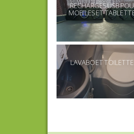
RECHARGES USB PO
MOBILES ET TABLETT
LAVABO ET TOILETTE