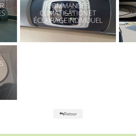
UR
COMMANDES
ES
CLIMATISATION ET
ÉCLAIRAGE INDIVIDUEL
S
Retour